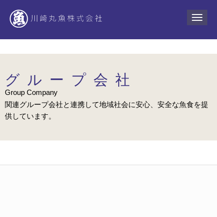
N
a
v
i
g
a
t
i
グループ会社
o
n
Group Company
関連グループ会社と連携して地域社会に安心、安全な魚食を提
供しています。