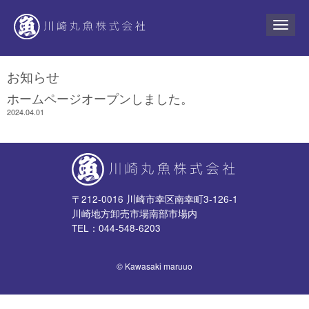
N
a
v
i
g
お知らせ
a
t
ホームページオープンしました。
i
o
2024.04.01
n
〒212-0016 川崎市幸区南幸町3-126-1
川崎地方卸売市場南部市場内
TEL：044-548-6203
© Kawasaki maruuo